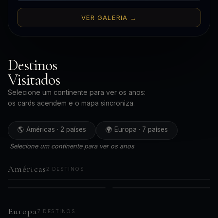
VER GALERIA →
Destinos
Visitados
Selecione um continente para ver os anos:
os cards acendem e o mapa sincroniza.
🌎 Américas · 2 países
🌍 Europa · 7 países
Selecione um continente para ver os anos
Américas
2 DESTINOS
🇧🇷
🇵🇪
AMÉRICAS
AMÉRICAS
2019
2023
Brasil
Peru
2021
Europa
7 DESTINOS
2024