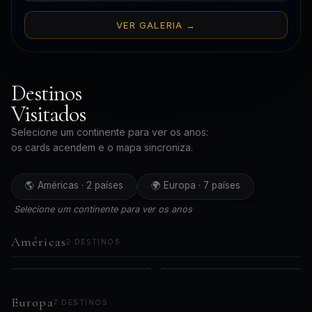
VER GALERIA →
Destinos
Visitados
Selecione um continente para ver os anos:
os cards acendem e o mapa sincroniza.
🌎 Américas · 2 países
🌍 Europa · 7 países
Selecione um continente para ver os anos
Américas
2 DESTINOS
🇧🇷
🇵🇪
AMÉRICAS
AMÉRICAS
2019
2023
Brasil
Peru
2021
Europa
7 DESTINOS
2024