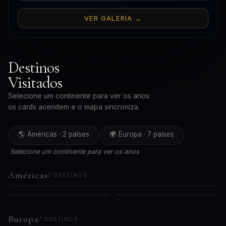
VER GALERIA →
Destinos
Visitados
Selecione um continente para ver os anos:
os cards acendem e o mapa sincroniza.
🌎 Américas · 2 países
🌍 Europa · 7 países
Selecione um continente para ver os anos
Américas
2 DESTINOS
🇧🇷
🇵🇪
AMÉRICAS
AMÉRICAS
2019
2023
Brasil
Peru
2021
Europa
7 DESTINOS
2024