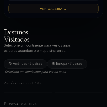
VER GALERIA →
Destinos
Visitados
Selecione um continente para ver os anos:
os cards acendem e o mapa sincroniza.
🌎 Américas · 2 países
🌍 Europa · 7 países
Selecione um continente para ver os anos
Américas
2 DESTINOS
🇧🇷
🇵🇪
AMÉRICAS
AMÉRICAS
2019
2023
Brasil
Peru
2021
Europa
7 DESTINOS
2024