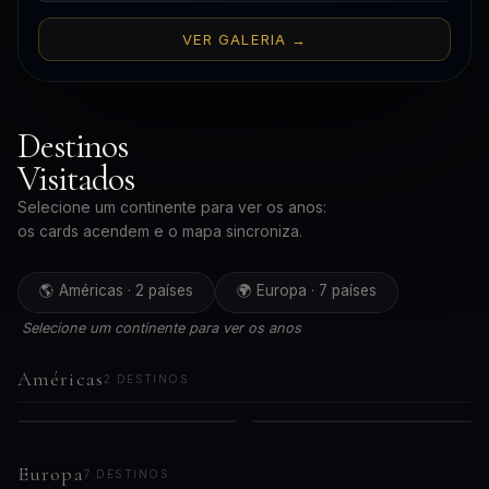
VER GALERIA →
Destinos
Visitados
Selecione um continente para ver os anos:
os cards acendem e o mapa sincroniza.
🌎 Américas · 2 países
🌍 Europa · 7 países
Selecione um continente para ver os anos
Américas
2 DESTINOS
🇧🇷
🇵🇪
AMÉRICAS
AMÉRICAS
2019
2023
Brasil
Peru
2021
Europa
7 DESTINOS
2024