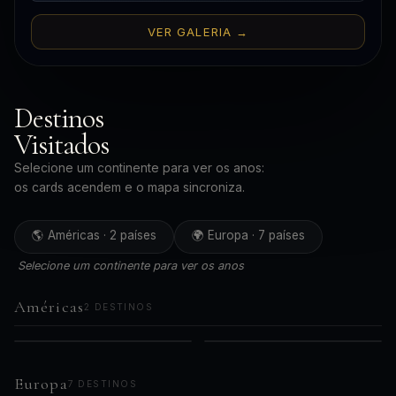
VER GALERIA →
Destinos
Visitados
Selecione um continente para ver os anos:
os cards acendem e o mapa sincroniza.
🌎 Américas · 2 países
🌍 Europa · 7 países
Selecione um continente para ver os anos
Américas
2 DESTINOS
🇧🇷
🇵🇪
AMÉRICAS
AMÉRICAS
2019
2023
Brasil
Peru
2021
Europa
7 DESTINOS
2024