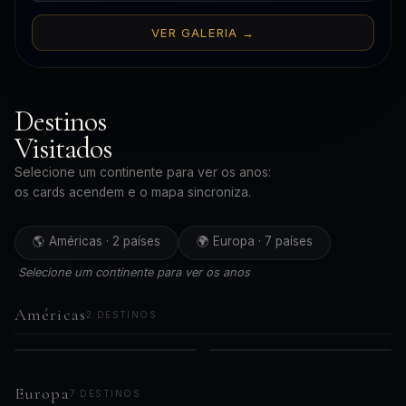
VER GALERIA →
Destinos
Visitados
Selecione um continente para ver os anos:
os cards acendem e o mapa sincroniza.
🌎 Américas · 2 países
🌍 Europa · 7 países
Selecione um continente para ver os anos
Américas
2 DESTINOS
🇧🇷
🇵🇪
AMÉRICAS
AMÉRICAS
2019
2023
Brasil
Peru
2021
Europa
7 DESTINOS
2024