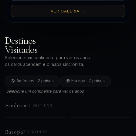
VER GALERIA →
Destinos
Visitados
Selecione um continente para ver os anos:
os cards acendem e o mapa sincroniza.
🌎 Américas · 2 países
🌍 Europa · 7 países
Selecione um continente para ver os anos
Américas
2 DESTINOS
🇧🇷
🇵🇪
AMÉRICAS
AMÉRICAS
2019
2023
Brasil
Peru
2021
Europa
7 DESTINOS
2024