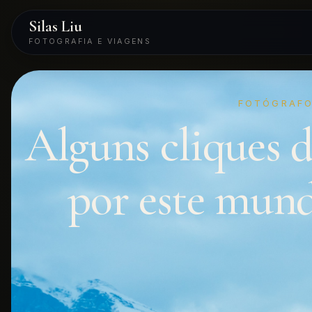
Silas Liu
FOTOGRAFIA E VIAGENS
FOTÓGRAFO
Alguns cliques 
por este mun