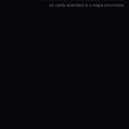
os cards acendem e o mapa sincroniza.
🇭🇺
🇳🇴
EUROPA
EUROPA
2014
2024
Hungria
Noruega
4 álbuns · 44 fotos
2 álbuns · 51 fotos