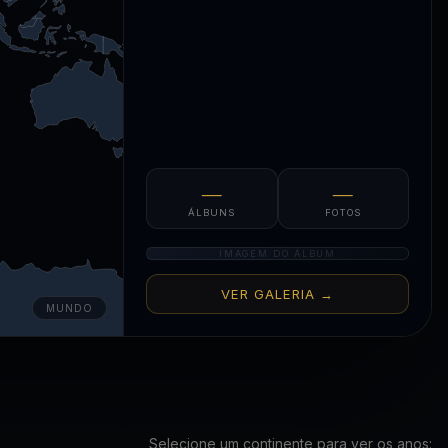
—
—
ÁLBUNS
FOTOS
IMAGEM DO ÁLBUM
VER GALERIA →
MUNDO
Selecione um continente para ver os anos: