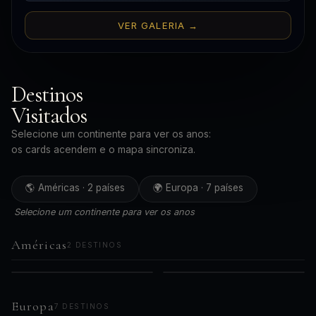
VER GALERIA →
Destinos
Visitados
Selecione um continente para ver os anos:
os cards acendem e o mapa sincroniza.
🌎 Américas · 2 países
🌍 Europa · 7 países
Selecione um continente para ver os anos
Américas
2 DESTINOS
🇧🇷
🇵🇪
AMÉRICAS
AMÉRICAS
2019
2023
Brasil
Peru
2021
Europa
7 DESTINOS
2024