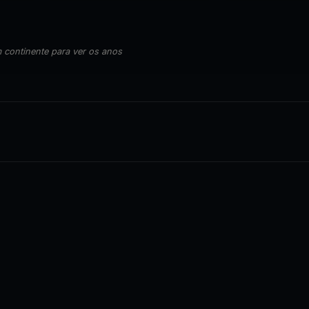
 continente para ver os anos
🇧🇦
🇭🇷
EUROPA
EUROPA
2015
2015
Bósnia e
Croácia
Herzegovina
4 álbuns · 60 fotos
1 álbuns · 8 fotos